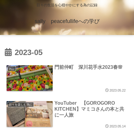
日々の生活を心穏やかにする為の記録
sally peacefullifeへの学び
2023-05
門前仲町 深川花手水2023春🌸
雑記
2023.05.22
YouTuber 【GOROGORO
日々を楽しむ為に
KITCHEN】マミコさんの本と共
に一人旅
2023.05.14