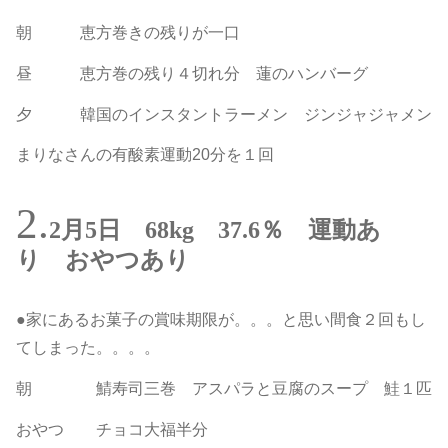
朝 恵方巻きの残りが一口
昼 恵方巻の残り４切れ分 蓮のハンバーグ
夕 韓国のインスタントラーメン ジンジャジャメン
まりなさんの有酸素運動20分を１回
2月5日 68kg 37.6％ 運動あ
り おやつあり
●家にあるお菓子の賞味期限が。。。と思い間食２回もし
てしまった。。。。
朝 鯖寿司三巻 アスパラと豆腐のスープ 鮭１匹
おやつ チョコ大福半分