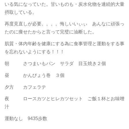
いる気になっていた。甘いものも・炭水化物を連続的大量
摂取している。
再度見直しが必要。。。。悔しいいぃぃ あんなに頑張っ
たのに痩せたからと言って完璧に油断した。
肌質・体内年齢を健康にする為に食事管理と運動をする事
を忘れないようにする！！！
朝 さつまいもパン サラダ 目玉焼き２個
昼 かんぴょう巻 ３個
夕方 カフェラテ
夜 ロースカツとヒレカツセット ご飯１杯とお味噌
汁
運動なし 9435歩数