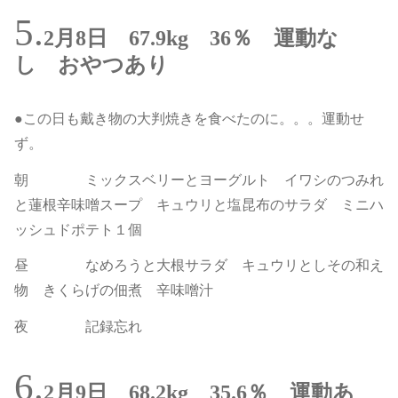
2月8日 67.9kg 36％ 運動な
し おやつあり
●この日も戴き物の大判焼きを食べたのに。。。運動せ
ず。
朝 ミックスベリーとヨーグルト イワシのつみれ
と蓮根辛味噌スープ キュウリと塩昆布のサラダ ミニハ
ッシュドポテト１個
昼 なめろうと大根サラダ キュウリとしその和え
物 きくらげの佃煮 辛味噌汁
夜 記録忘れ
2月9日 68.2kg 35.6％ 運動あ