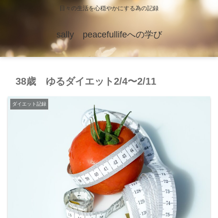
日々の生活を心穏やかにする為の記録
sally peacefullifeへの学び
38歳 ゆるダイエット2/4〜2/11
ダイエット記録