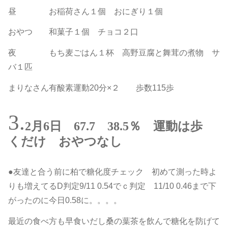
昼 お稲荷さん１個 おにぎり１個
おやつ 和菓子１個 チョコ２口
夜 もち麦ごはん１杯 高野豆腐と舞茸の煮物 サ
バ１匹
まりなさん有酸素運動20分×２ 歩数115歩
2月6日 67.7 38.5％ 運動は歩
くだけ おやつなし
●友達と合う前に柏で糖化度チェック 初めて測った時よ
りも増えてるD判定9/11 0.54でｃ判定 11/10 0.46まで下
がったのに今日0.58に。。。。
最近の食べ方も早食いだし桑の葉茶を飲んで糖化を防げて