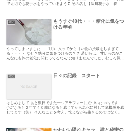
で近辺でも花手水をやっているよう❣ その名も【深川花手水 春
2023】だそ...
もうすぐ40代・・・糖化に気をつ
雑記
ける年頃
やってしまいました……1月に入ってから甘い物の摂取をしすぎて
る・・・・ なぜ？糖分に気をつけるの？？ 若い時は、甘いものがこ
んなにも体の老化に関わってるなんて知りませんでした。むしろ気を
つけないといけないのは、脂質だと・・...
日々の記録 スタート
雑記
はじめまして あと数日でまた一つアラフォーに近づいたsallyです
(^O^;) あと２年で４０歳になると感じてから老化に対して危機感を感
じてます（笑） そんなことを考え、怯えながら生きるのではなく少
しでも心穏やかに過ごす...
かわいい隠れキャラ 猫と秘密の
雑記