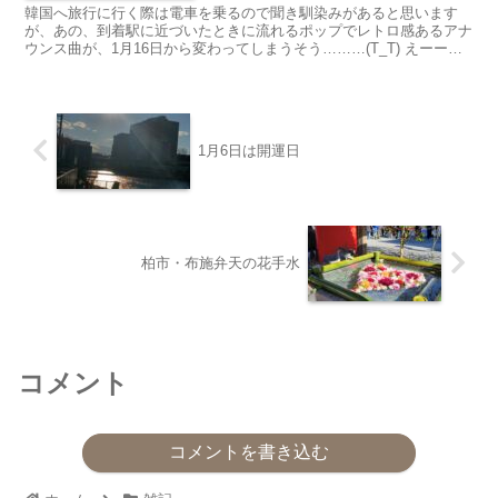
韓国へ旅行に行く際は電車を乗るので聞き馴染みがあると思います
が、あの、到着駅に近づいたときに流れるポップでレトロ感あるアナ
ウンス曲が、1月16日から変わってしまうそう………(T_T) えーー
ー！！嘘でしょ？！次行く時の楽しみだったの...
1月6日は開運日
柏市・布施弁天の花手水
コメント
コメントを書き込む