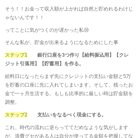
そう！！お金って収入額が上がれば自然と貯めれるわけじ
ゃないんです！！
ってことに気がつくのが遅かった私😢
そんな私が、貯金が出来るようになるためにした事
ステップ1
銀行口座を3つ作り【給料振込用】【クレ
ジット引落用】【貯蓄用】を作る。
給料日になったらまず先にクレジットの支払い金額と5万
を貯蓄の口座に先に入れてしまいます。そして、残ったお
金で一ヶ月生活する。もしも比率的に厳しい時は貯金額を
調整。
ステップ2
支払いをなるべく現金にする。
これ、時代の流れに逆らっててだめなような気がします
が、浪費グセがある人は自分が使ってる金額を把握してな