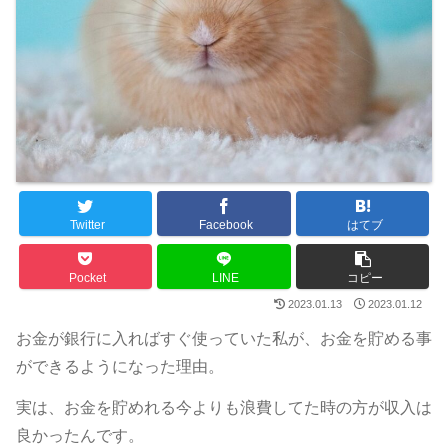
Twitter
Facebook
はてブ
Pocket
LINE
コピー
2023.01.13
2023.01.12
お金が銀行に入ればすぐ使っていた私が、お金を貯める事
ができるようになった理由。
実は、お金を貯めれる今よりも浪費してた時の方が収入は
良かったんです。