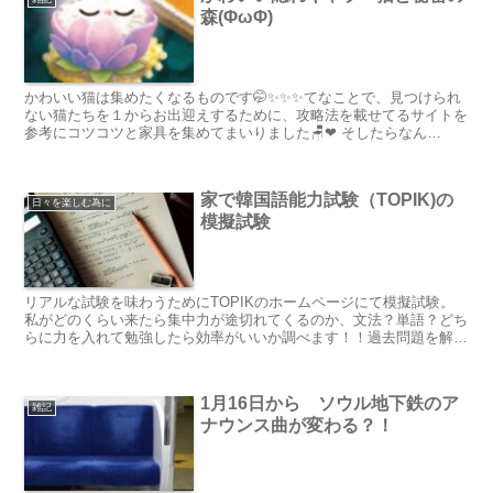
森(ΦωΦ)
かわいい猫は集めたくなるものです🤭✨✨✨てなことで、見つけられ
ない猫たちを１からお出迎えするために、攻略法を載せてるサイトを
参考にコツコツと家具を集めてまいりました🪑❤ そしたらなん
と！！隠れキャラが...
家で韓国語能力試験（TOPIK)の
日々を楽しむ為に
模擬試験
リアルな試験を味わうためにTOPIKのホームページにて模擬試験。
私がどのくらい来たら集中力が途切れてくるのか、文法？単語？どち
らに力を入れて勉強したら効率がいいか調べます！！過去問題を解い
ている間も時間のリミッターが出てきてくれるので、問題を解く時間
配分も確認できます。
1月16日から ソウル地下鉄のア
雑記
ナウンス曲が変わる？！