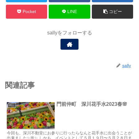
Pocket
LINE
コピー
sallyをフォローする
sally
関連記事
門前仲町 深川花手水2023春🌸
雑記
今回も、深川不動堂にお参りに行ったらなんと花手水に出会うことが
出来ました✨🌸✨ しかも、イベントとして５月１９日〜５月２８日ま