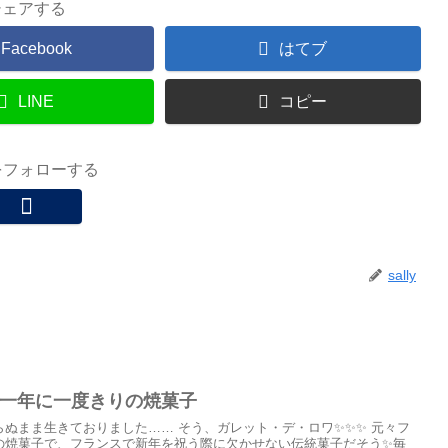
シェアする
Facebook
はてブ
LINE
コピー
lyをフォローする
sally
3 一年に一度きりの焼菓子
ぬまま生きておりました…… そう、ガレット・デ・ロワ✨✨✨ 元々フ
の焼菓子で、フランスで新年を祝う際に欠かせない伝統菓子だそう✨毎