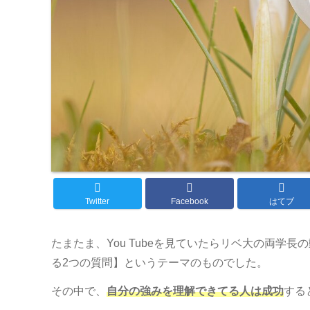
Twitter
Facebook
はてブ
たまたま、You Tubeを見ていたらリベ大の両学
る2つの質問】というテーマのものでした。
その中で、
自分の強みを理解できてる人は成功
する