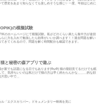
いて歴史をあまり知らなくても楽しめそうな感じ✨ 一度、年始はじめに
PIK)の模擬試験
PIKのホームページにて模擬試験。私がどのくらい来たら集中力が途切
ちらに力を入れて勉強したら効率がいいか調べます！！過去問題を解い
出てきてくれるので、問題を解く時間配分も確認できます。
 猫と秘密の森アプリで遊ぶ
が家でも話題になる日でもあります(ΦωΦ) 猫の寝顔見てるだけでも眠
でして、気持ちいいのは私だけで猫の方は早く終わらんかな………的な顔
思い中で...
カル「エクスカリバー」ドキュメンタリー映画を見に