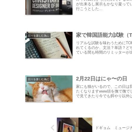
が出来るし展示もかなり凝って
行こうとした...
家で韓国語能力試験（TO
日々を楽しむ為に
リアルな試験を味わうためにTO
れてくるのか、文法？単語？ど
ている間も時間のリミッターが
2月22日はにゃ〜の日
日々を楽しむ為に
家にも猫がいるので、この日は我
たくなりますwww頭を撫で撫
で見てきたり今でも餌やり以外は片
ドギョム ミュージ