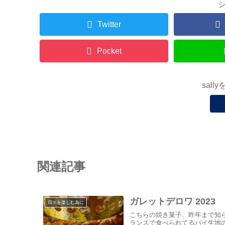
Twitter
Pocket
sal
関連記事
ガレットデロワ 202
日々を楽しむ為に
こちらの焼き菓子、昨年まで知ら
ランスで食べられてるパイ生地