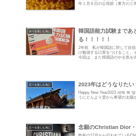
年１月６日の公現節（東方の三博士
韓国語能力試験まであ
日々を楽しむ為に
る！！！！！
2年前、私が韓国語に対して自
け勉強する口実をつけること。
今回は、また韓国語のやる気を
2023年はどうなりたい
日々を楽しむ為に
Happy New Year2023 
うにどんより雲から希望の太陽が
念願のChristian D
日々を楽しむ為に
昨年の12月から行われているChri