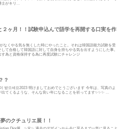
がキリ...
と２ヶ月！！試験申込んで語学を再開する口実を作
信がなくやる気を無くした時にやったこと。それは韓国語能力試験を受
そして合格して韓国語に対して自身を持ちやる気を出すようにした事。
出す為と資格保持する為に再度試験にチャレンジ
？？
새해 복 많이 받으세요2023 明けましておめでとうございます 今年は、写真のよ
出てくるような、そんな良い年になることを祈ってます✨✨✨ ...
ior・夢のクチュリエ展！！
stian Dior展 ✨👗✨ 過去のデザインから今に至るまで一気に見ること