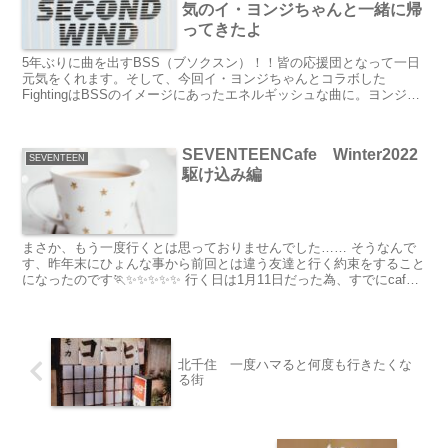
気のイ・ヨンジちゃんと一緒に帰
ってきたよ
5年ぶりに曲を出すBSS（ブソクスン）！！皆の応援団となって一日
元気をくれます。そして、今回イ・ヨンジちゃんとコラボした
FightingはBSSのイメージにあったエネルギッシュな曲に。ヨンジち
ゃんのハスキーで低音の声がかっこよさ倍増。BSSの代表曲になり
そうな癖になる曲でした！！
SEVENTEENCafe Winter2022
SEVENTEEN
駆け込み編
まさか、もう一度行くとは思っておりませんでした…… そうなんで
す、昨年末にひょんな事から前回とは違う友達と行く約束をすること
になったのです🏃✨✨✨✨✨ 行く日は1月11日だった為、すでにcafe
を終了しているところが多く、今回...
北千住 一度ハマると何度も行きたくな
る街