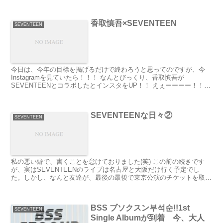
したが、22日にスカイツリ...
香取慎吾×SEVENTEEN
SEVENTEEN
今日は、今年の目標を掲げるだけで終わろうと思ってのですが、今
Instagramを見ていたら！！！ なんとびっくり、香取慎吾が
SEVENTEENとコラボしたとインスタをUP！！ えぇーーーー！！
SEVENTEENが東京ド...
SEVENTEENな日々②
SEVENTEEN
私の悪い癖で、書くことを怠けておりました(笑) この前の続きです
が、実はSEVENTEENのライブは名古屋と大阪だけ行く予定でし
た。しかし、なんと友達が、最後の最後で東京公演のチケットを取っ
てくれたんです😭 急遽決まったライブ...
BSS ブソクスン부석순!!1st
SEVENTEEN
Single Albumが到着 今、大人